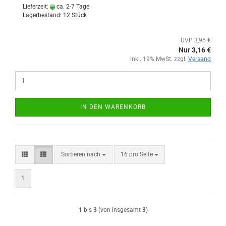
Lieferzeit:
ca. 2-7 Tage
Lagerbestand: 12 Stück
UVP 3,95 €
Nur 3,16 €
inkl. 19% MwSt. zzgl.
Versand
IN DEN WARENKORB
Sortieren nach
pro Seite
Sortieren nach
16 pro Seite
1
1
bis
3
(von insgesamt
3
)