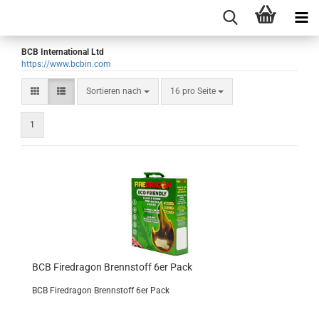
BCB International Ltd
https://www.bcbin.com
Sortieren nach
pro Seite
Sortieren nach
16 pro Seite
1
BCB Firedragon Brennstoff 6er Pack
BCB Firedragon Brennstoff 6er Pack