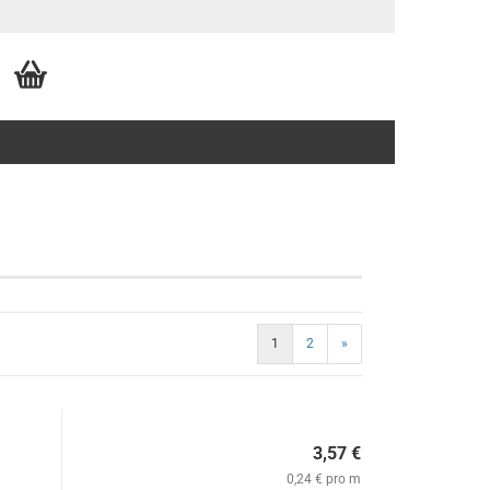
1
2
»
3,57 €
0,24 € pro m