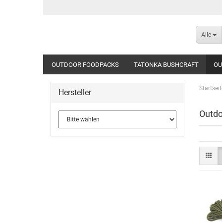
Alle
OUTDOOR FOODPACKS
TATONKA BUSHCRAFT
OU
Startseit
Hersteller
Outdo