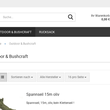
Suche...
Ihr Warenkorb
0,00 €
TDOOR & BUSHCRAFT
RUCKSACK
e
»
Outdoor & Bushcraft
or & Bushcraft
Sortieren nach
pro Seite
Sortieren nach
Alle Hersteller
16 pro Seite
Spannseil 15m oliv
Spannseil, 15m, oliv, kein Kletterseil !