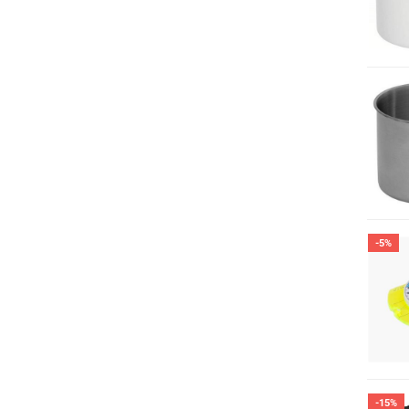
-5%
-15%