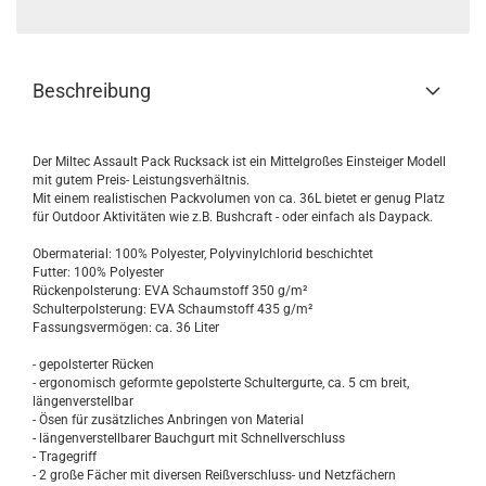
Beschreibung
Der Miltec Assault Pack Rucksack ist ein Mittelgroßes Einsteiger Modell
mit gutem Preis- Leistungsverhältnis.
Mit einem realistischen Packvolumen von ca. 36L bietet er genug Platz
für Outdoor Aktivitäten wie z.B. Bushcraft - oder einfach als Daypack.
Obermaterial: 100% Polyester, Polyvinylchlorid beschichtet
Futter: 100% Polyester
Rückenpolsterung: EVA Schaumstoff 350 g/m²
Schulterpolsterung: EVA Schaumstoff 435 g/m²
Fassungsvermögen: ca. 36 Liter
- gepolsterter Rücken
- ergonomisch geformte gepolsterte Schultergurte, ca. 5 cm breit,
längenverstellbar
- Ösen für zusätzliches Anbringen von Material
- längenverstellbarer Bauchgurt mit Schnellverschluss
- Tragegriff
- 2 große Fächer mit diversen Reißverschluss- und Netzfächern