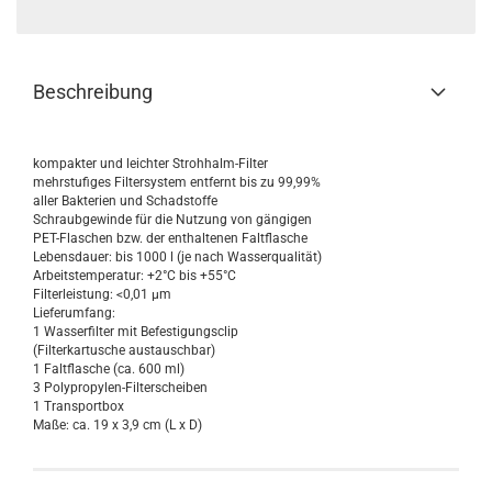
Beschreibung
kompakter und leichter Strohhalm-Filter
mehrstufiges Filtersystem entfernt bis zu 99,99%
aller Bakterien und Schadstoffe
Schraubgewinde für die Nutzung von gängigen
PET-Flaschen bzw. der enthaltenen Faltflasche
Lebensdauer: bis 1000 l (je nach Wasserqualität)
Arbeitstemperatur: +2°C bis +55°C
Filterleistung: <0,01 µm
Lieferumfang:
1 Wasserfilter mit Befestigungsclip
(Filterkartusche austauschbar)
1 Faltflasche (ca. 600 ml)
3 Polypropylen-Filterscheiben
1 Transportbox
Maße: ca. 19 x 3,9 cm (L x D)