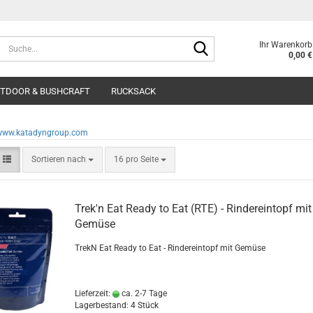
Suche...
Ihr Warenkorb
0,00 €
TDOOR & BUSHCRAFT
RUCKSACK
/www.katadyngroup.com
Sortieren nach
pro Seite
Sortieren nach
16 pro Seite
Trek'n Eat Ready to Eat (RTE) - Rindereintopf mit
Gemüse
TrekN Eat Ready to Eat - Rindereintopf mit Gemüse
Lieferzeit:
ca. 2-7 Tage
Lagerbestand: 4 Stück