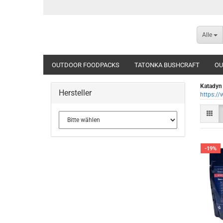
Alle
OUTDOOR FOODPACKS
TATONKA BUSHCRAFT
OU
Katadyn
Hersteller
https:/
-19%