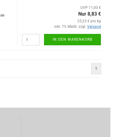
UVP 11,00 €
Nur 8,83 €
äse
25,23 € pro kg
inkl. 7% MwSt. zzgl.
Versand
IN DEN WARENKORB
1