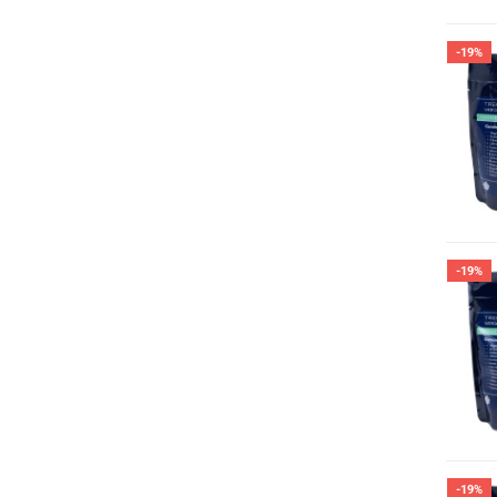
-19%
-19%
-19%