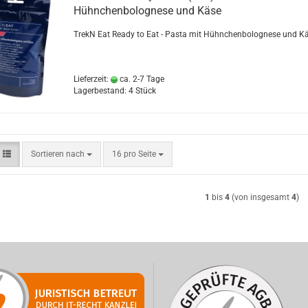
Hühnchenbolognese und Käse
TrekN Eat Ready to Eat - Pasta mit Hühnchenbolognese und K
Lieferzeit:
ca. 2-7 Tage
Lagerbestand: 4 Stück
Sortieren nach
pro Seite
Sortieren nach
16 pro Seite
1
bis
4
(von insgesamt
4
)